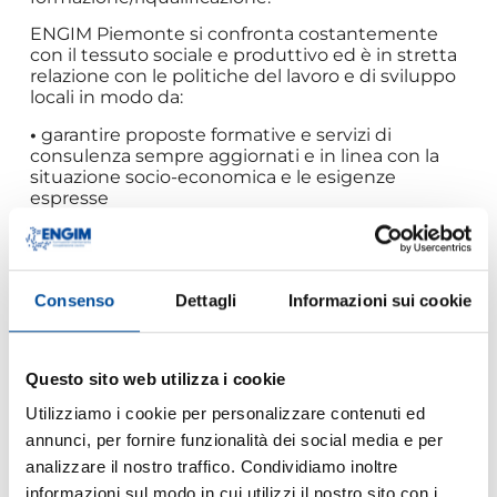
ENGIM Piemonte si confronta costantemente
con il tessuto sociale e produttivo ed è in stretta
relazione con le politiche del lavoro e di sviluppo
locali in modo da:
•
garantire proposte formative e servizi di
consulenza sempre aggiornati e in linea con la
situazione socio-economica e le esigenze
espresse
•
contribuire alla crescita del territorio e delle
persone
SCOPRI I SERVIZI PER
Consenso
Dettagli
Informazioni sui cookie
LE PERSONE
Questo sito web utilizza i cookie
Utilizziamo i cookie per personalizzare contenuti ed
annunci, per fornire funzionalità dei social media e per
analizzare il nostro traffico. Condividiamo inoltre
informazioni sul modo in cui utilizzi il nostro sito con i