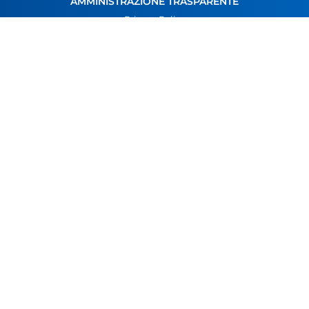
AMMINISTRAZIONE TRASPARENTE
Giovedì 11 giugno ore 14-19
Privacy Policy
Cookie Policy
AGGIORNAMENTO ANTINCENDIO Livello 3 – ex r.
Codice Etico
alto (8 ore)
Carta dei Servizi
Mercoledì 3 e giovedì 11 giugno ore 14-18
PER IL PERSONALE
News Engim Piemonte
Qualità e Sicurezza
Let's Engim
Area Riservata
Assistenza Tecnica