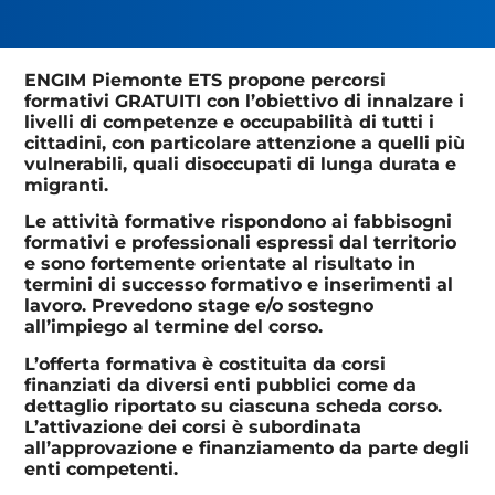
ENGIM Piemonte ETS propone percorsi
formativi GRATUITI con l’obiettivo di innalzare i
livelli di competenze e occupabilità di tutti i
cittadini, con particolare attenzione a quelli più
vulnerabili, quali disoccupati di lunga durata e
migranti.
Le attività formative rispondono ai fabbisogni
formativi e professionali espressi dal territorio
e sono fortemente orientate al risultato in
termini di successo formativo e inserimenti al
lavoro. Prevedono stage e/o sostegno
all’impiego al termine del corso.
L’offerta formativa è costituita da corsi
finanziati da diversi enti pubblici come da
dettaglio riportato su ciascuna scheda corso.
L’attivazione dei corsi è subordinata
all’approvazione e finanziamento da parte degli
enti competenti.