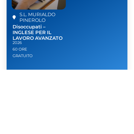
S.L. MURIALDO
PINEROLO
Disoccupati –
INGLESE PER IL
LAVORO AVANZATO
2026
60 ORE
GRATUITO
SCOPRI DI PIÙ