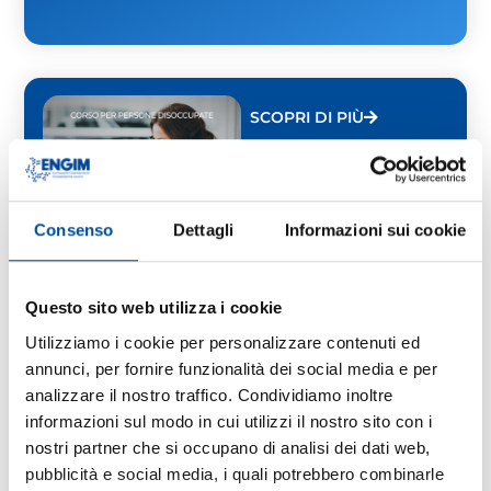
SCOPRI DI PIÙ
Consenso
Dettagli
Informazioni sui cookie
Questo sito web utilizza i cookie
S.L. MURIALDO
PINEROLO
Utilizziamo i cookie per personalizzare contenuti ed
Disoccupati –
annunci, per fornire funzionalità dei social media e per
TECNICHE BASE DI
analizzare il nostro traffico. Condividiamo inoltre
SEGRETERIA E
FRONT-OFFICE
informazioni sul modo in cui utilizzi il nostro sito con i
2026
nostri partner che si occupano di analisi dei dati web,
60 ORE
pubblicità e social media, i quali potrebbero combinarle
GRATUITO