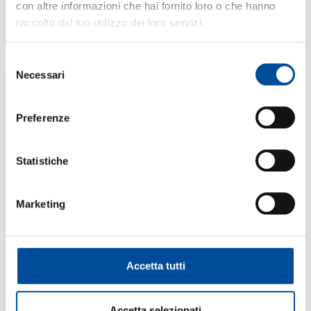
con altre informazioni che hai fornito loro o che hanno
raccolto dal tuo utilizzo dei loro servizi.
Selezione
Necessari
del
consenso
SCOPRI DI PIÙ
Preferenze
Statistiche
Marketing
S.L. MURIALDO
PINEROLO
Disoccupati –
ADEGUAMENTO
Accetta tutti
ALLA TRANSIZIONE
VERDE E DIGITALE –
COMPETENZE ICDL
Accetta selezionati