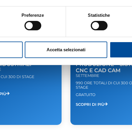
Preferenze
Statistiche
MURIALDO PINEROLO
S.L. MURIALDO PIN
alifica – TECNICO
Post Qualifica – TE
Accetta selezionati
CO – IMPIANTI
PER LA PROGRAMM
CI
E GESTIONE DI IMPI
INDUSTRIALI
PRODUZIONE – SIST
E
CNC E CAD CAM
SETTEMBRE
 CUI 300 DI STAGE
990 ORE TOTALI DI CUI 300 
STAGE
PIÙ
GRATUITO
SCOPRI DI PIÙ