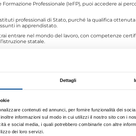
e Formazione Professionale (IeFP), puoi accedere ai percor
stituti professionali di Stato, purché la qualifica ottenuta
 assunti in apprendistato.
rai entrare nel mondo del lavoro, con competenze certi
’istruzione statale.
re, con la presenza di consulenti aziendali del territori
ggiuntive per migliorare la propria professionalità.
Dettagli
ookie
nalizzare contenuti ed annunci, per fornire funzionalità dei socia
inoltre informazioni sul modo in cui utilizzi il nostro sito con i n
icità e social media, i quali potrebbero combinarle con altre inform
lizzo dei loro servizi.