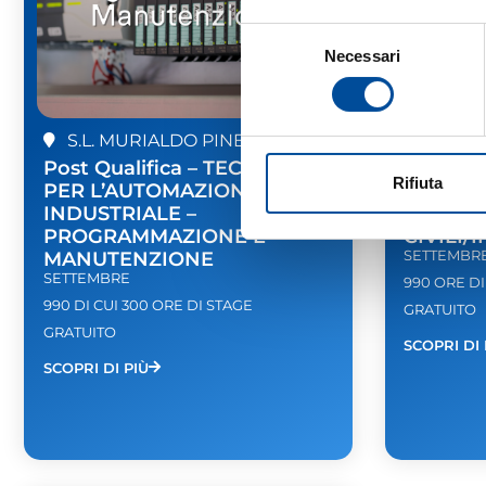
Selezione
Necessari
del
consenso
S.L. MURIALDO PINEROLO
S.L. 
Post Qualifica – TECNICO
Post Qu
Rifiuta
PER L’AUTOMAZIONE
ELETTRI
INDUSTRIALE –
ELETTRI
PROGRAMMAZIONE E
CIVILI/
MANUTENZIONE
SETTEMBR
SETTEMBRE
990 ORE DI
990 DI CUI 300 ORE DI STAGE
GRATUITO
GRATUITO
SCOPRI DI 
SCOPRI DI PIÙ