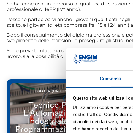
Se hai concluso un percorso di qualifica di Istruzione 
professionale di IeFP (IV° anno).
Possono parteciparvi anche i giovani qualificati negli i
scelto, e i giovani (di età compresa fra i 15 e i 24 anni)
Dopo il conseguimento del diploma professionale pot
svolgimento delle mansioni, o proseguire gli studi nell
Sono previsti infatti sia un approfondimento del setto
lavoro, sia la possibilità di conseguire certificazioni a
Consenso
Questo sito web utilizza i c
Utilizziamo i cookie per perso
nostro traffico. Condividiamo 
di analisi dei dati web, pubbl
che hanno raccolto dal tuo uti