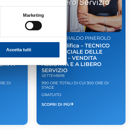
Marketing
EROLO
S.L. MURIALDO PINEROLO
CNICO
Post Qualifica – TECNICO
Accetta tutti
AZIONE
COMMERCIALE DELLE
ANTI DI
VENDITE – VENDITA
EMI A
ASSISTITA E A LIBERO
SERVIZIO
SETTEMBRE
ORE DI
990 ORE TOTALI DI CUI 300 ORE DI
STAGE
GRATUITO
SCOPRI DI PIÙ