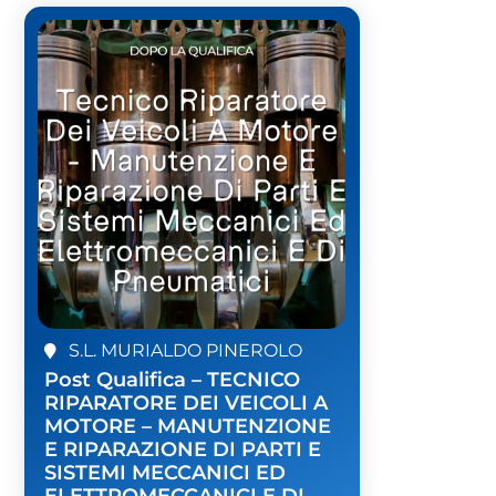
S.L. MURIALDO PINEROLO
Post Qualifica – TECNICO
RIPARATORE DEI VEICOLI A
MOTORE – MANUTENZIONE
E RIPARAZIONE DI PARTI E
SISTEMI MECCANICI ED
ELETTROMECCANICI E DI