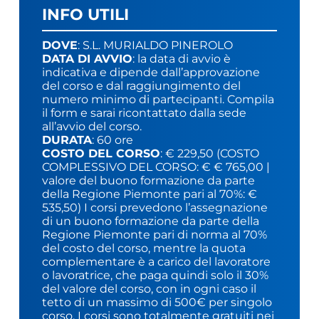
INFO UTILI
DOVE
: S.L. MURIALDO PINEROLO
DATA DI AVVIO
: la data di avvio è
indicativa e dipende dall’approvazione
del corso e dal raggiungimento del
numero minimo di partecipanti. Compila
il form e sarai ricontattato dalla sede
all’avvio del corso.
DURATA
: 60 ore
COSTO DEL CORSO
: € 229,50 (COSTO
COMPLESSIVO DEL CORSO: € € 765,00 |
valore del buono formazione da parte
della Regione Piemonte pari al 70%: €
535,50) I corsi prevedono l’assegnazione
di un buono formazione da parte della
Regione Piemonte pari di norma al 70%
del costo del corso, mentre la quota
complementare è a carico del lavoratore
o lavoratrice, che paga quindi solo il 30%
del valore del corso, con in ogni caso il
tetto di un massimo di 500€ per singolo
corso. I corsi sono totalmente gratuiti nei