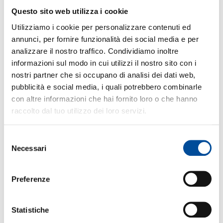
partecipanti approfondiranno la struttura dei
Questo sito web utilizza i cookie
programmi PLC in relazione ai processi
produttivi, acquisendo competenze nella
Utilizziamo i cookie per personalizzare contenuti ed
gestione delle variabili di processo, nella
annunci, per fornire funzionalità dei social media e per
configurazione delle logiche di controllo e
nell’interfacciamento con sistemi di
analizzare il nostro traffico. Condividiamo inoltre
supervisione. Particolare attenzione sarà
informazioni sul modo in cui utilizzi il nostro sito con i
dedicata all’interpretazione dei cicli di
nostri partner che si occupano di analisi dei dati web,
funzionamento degli impianti
pubblicità e social media, i quali potrebbero combinarle
automatizzati e alla loro traduzione in soluzioni
operative, attraverso l’utilizzo integrato di PLC e
con altre informazioni che hai fornito loro o che hanno
tecnologie informatiche per la gestione del
raccolto dal tuo utilizzo dei loro servizi.
processo. Verranno inoltre sviluppate
competenze relative alla rappresentazione dei
processi tramite sinottici, alla gestione dei
Selezione
comandi operatore e al monitoraggio degli stati
Necessari
del
macchina.
consenso
L’attività didattica prevede un approccio
Preferenze
fortemente laboratoriale, con esercitazioni
pratiche finalizzate alla progettazione e
realizzazione di interfacce HMI integrate con
sistemi PLC, sia in ambiente simulato sia, ove
Statistiche
possibile, su sistemi reali.