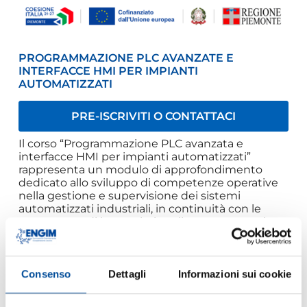
PROGRAMMAZIONE PLC AVANZATE E
INTERFACCE HMI PER IMPIANTI
AUTOMATIZZATI
PRE-ISCRIVITI O CONTATTACI
Il corso “Programmazione PLC avanzata e
interfacce HMI per impianti automatizzati”
rappresenta un modulo di approfondimento
dedicato allo sviluppo di competenze operative
nella gestione e supervisione dei sistemi
automatizzati industriali, in continuità con le
conoscenze di base relative alla programmazione
PLC.
Il percorso formativo è finalizzato a sviluppare la
capacità di integrare le logiche di controllo PLC
con sistemi di interfaccia uomo-macchina (HMI),
Consenso
Dettagli
Informazioni sui cookie
al fine di consentire una gestione efficace del
funzionamento degli impianti automatizzati. I