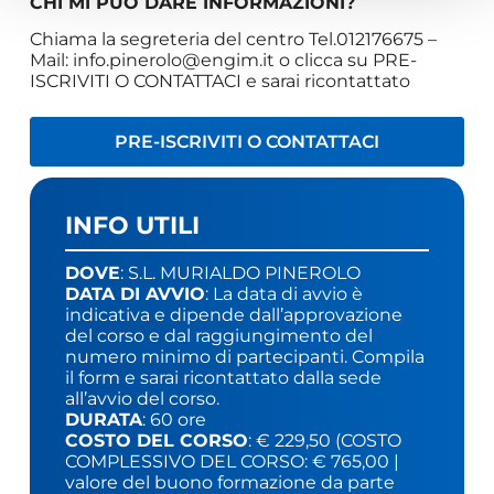
CHI MI PUÒ DARE INFORMAZIONI?
Chiama la segreteria del centro Tel.012176675 –
Mail:
info.pinerolo@engim.it
o clicca su PRE-
ISCRIVITI O CONTATTACI e sarai ricontattato
PRE-ISCRIVITI O CONTATTACI
INFO UTILI
DOVE
: S.L. MURIALDO PINEROLO
DATA DI AVVIO
: La data di avvio è
indicativa e dipende dall’approvazione
del corso e dal raggiungimento del
numero minimo di partecipanti. Compila
il form e sarai ricontattato dalla sede
all’avvio del corso.
DURATA
: 60 ore
COSTO DEL CORSO
: € 229,50 (COSTO
COMPLESSIVO DEL CORSO: € 765,00 |
valore del buono formazione da parte