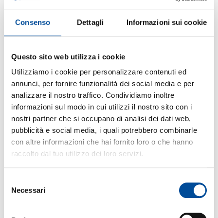
Consenso
Dettagli
Informazioni sui cookie
Questo sito web utilizza i cookie
ELEMENTI DI PROGRAMMAZIONE DI M.U. a C.N.
Utilizziamo i cookie per personalizzare contenuti ed
annunci, per fornire funzionalità dei social media e per
PRE-ISCRIVITI O CONTATTACI
analizzare il nostro traffico. Condividiamo inoltre
Il corso ELEMENTI DI PROGRAMMAZIONE DI
informazioni sul modo in cui utilizzi il nostro sito con i
M.U. a C.N. fornisce le competenze di base per la
nostri partner che si occupano di analisi dei dati web,
programmazione e gestione di macchine utensili
pubblicità e social media, i quali potrebbero combinarle
a controllo numerico (CNC), con un focus sulle
con altre informazioni che hai fornito loro o che hanno
tecniche di programmazione, l’interpretazione
del disegno meccanico
raccolto dal tuo utilizzo dei loro servizi.
e l’uso di software CAD/CAM. Al termine del
percorso, i partecipanti saranno in grado di
scrivere, modificare e ottimizzare programmi
Selezione
CNC per operazioni di tornitura e fresatura.
Necessari
del
Il corso è gratuito per le lavoratrici (ved sezione
consenso
COSTO A CARICO DEL PARTECIPANTE)