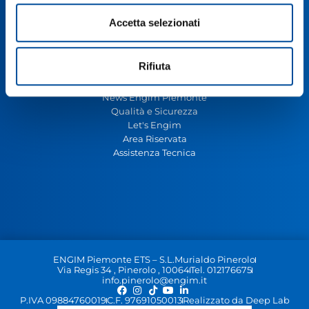
Cookie Policy
Codice Etico
Accetta selezionati
Carta dei Servizi
Rifiuta
PER IL PERSONALE
News Engim Piemonte
Qualità e Sicurezza
Let's Engim
Area Riservata
Assistenza Tecnica
ENGIM Piemonte ETS – S.L.Murialdo Pinerolo
Via Regis 34 , Pinerolo , 10064
Tel. 012176675
info.pinerolo@engim.it
P.IVA 09884760019
C.F. 97691050013
Realizzato da Deep Lab