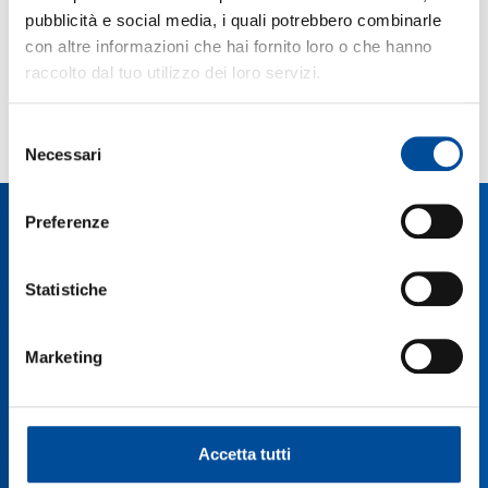
pubblicità e social media, i quali potrebbero combinarle
con altre informazioni che hai fornito loro o che hanno
raccolto dal tuo utilizzo dei loro servizi.
A 80 anni dal 25 aprile 1945
25 Marzo 2025
Selezione
LEGGI L'ARTICOLO
Necessari
del
consenso
Preferenze
LINK UTILI
Statistiche
Fondazione Engim
Famiglia del Murialdo
Regione Piemonte
Marketing
Città Metropolitana di Torino
AMMINISTRAZIONE TRASPARENTE
Accetta tutti
Privacy Policy